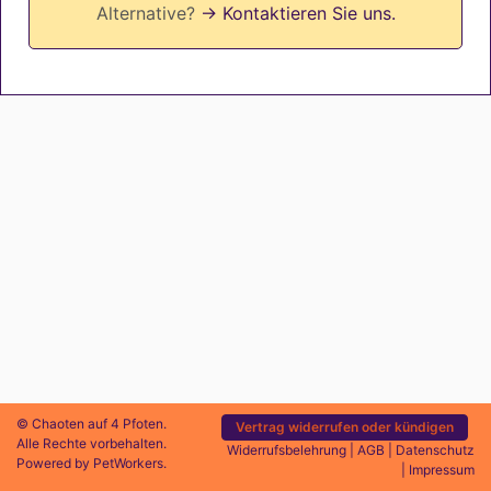
Alternative?
→ Kontaktieren Sie uns.
© Chaoten auf 4 Pfoten.
Vertrag widerrufen oder kündigen
Alle Rechte vorbehalten.
Widerrufsbelehrung
|
AGB
|
Datenschutz
Powered by
PetWorkers
.
|
Impressum