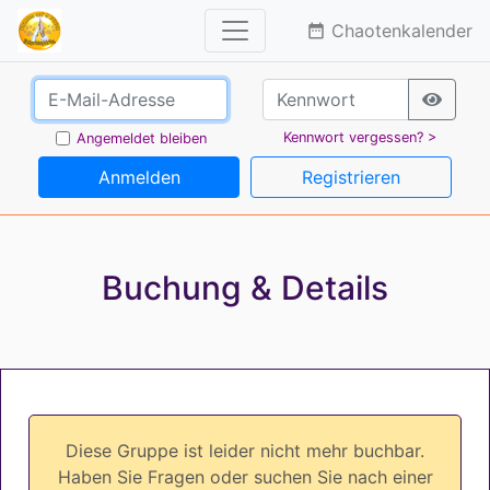
Chaotenkalender
date_range
Kennwort vergessen? >
Angemeldet bleiben
Anmelden
Registrieren
Buchung & Details
Diese Gruppe ist leider nicht mehr buchbar.
Haben Sie Fragen oder suchen Sie nach einer