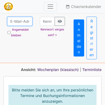
Chaotenkalender
date_range
R
A
e
n
Kennwort verges
Angemeldet
gi
m
sen? >
bleiben
st
el
ri
de
er
n
en
Ansicht:
Wochenplan (klassisch)
|
Terminliste
Bitte melden Sie sich an, um Ihre persönlichen
Termine und Buchungsinformationen
anzuzeigen.