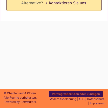
Alternative?
→ Kontaktieren Sie uns.
© Chaoten auf 4 Pfoten.
Vertrag widerrufen oder kündigen
Alle Rechte vorbehalten.
Widerrufsbelehrung
|
AGB
|
Datenschutz
Powered by
PetWorkers
.
|
Impressum