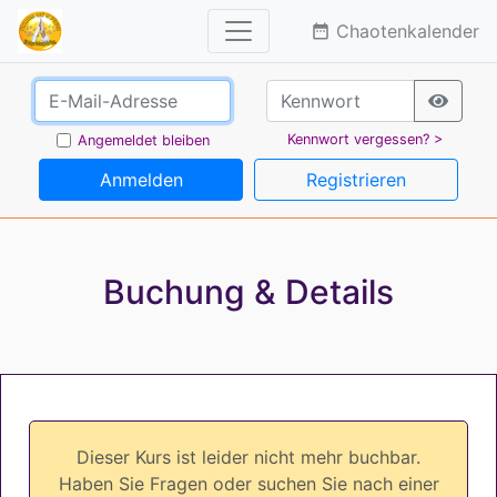
Chaotenkalender
date_range
Kennwort vergessen? >
Angemeldet bleiben
Anmelden
Registrieren
Buchung & Details
Dieser Kurs ist leider nicht mehr buchbar.
Haben Sie Fragen oder suchen Sie nach einer