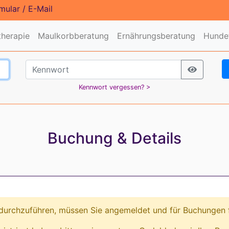
mular
/
E-Mail
therapie
Maulkorbberatung
Ernährungsberatung
Hundef
Kennwort vergessen? >
Buchung & Details
urchzuführen, müssen Sie angemeldet und für Buchungen fr