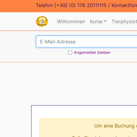
Telefon
[+49] (0) 176 20111115
/
Kontaktfor
Willkommen
Kurse
Tierphysio
Angemeldet bleiben
Um eine Buchung d