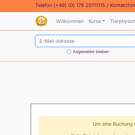
Telefon
[+49] (0) 176 20111115
/
Kontaktfor
Willkommen
Kurse
Tierphysio
Angemeldet bleiben
Um eine Buchung d