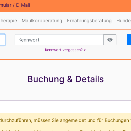
mular
/
E-Mail
therapie
Maulkorbberatung
Ernährungsberatung
Hundef
Kennwort vergessen? >
Buchung & Details
urchzuführen, müssen Sie angemeldet und für Buchungen fr