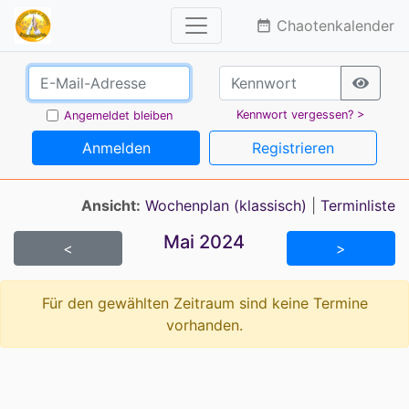
Chaotenkalender
date_range
Kennwort vergessen? >
Angemeldet bleiben
Anmelden
Registrieren
Ansicht:
Wochenplan (klassisch)
|
Terminliste
Mai 2024
<
>
Für den gewählten Zeitraum sind keine Termine
vorhanden.