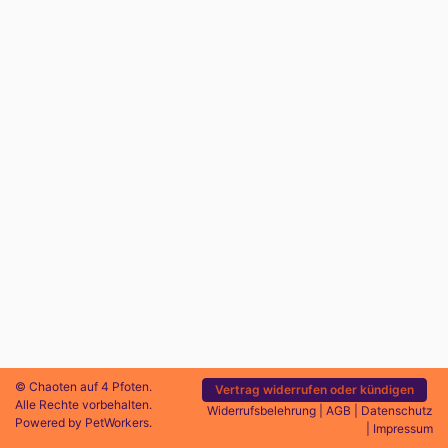
© Chaoten auf 4 Pfoten.
Vertrag widerrufen oder kündigen
Alle Rechte vorbehalten.
Widerrufsbelehrung
|
AGB
|
Datenschutz
Powered by
PetWorkers
.
|
Impressum